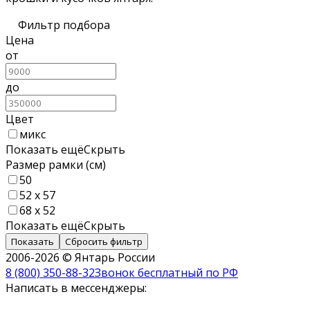
Фильтр подбора
Цена
от
до
Цвет
микс
Показать ещё
Скрыть
Размер рамки (см)
50
52 х 57
68 х 52
Показать ещё
Скрыть
Показать
Сбросить фильтр
2006-2026 © Янтарь России
8 (800) 350-88-32
Звонок бесплатный по РФ
Написать в мессенджеры: