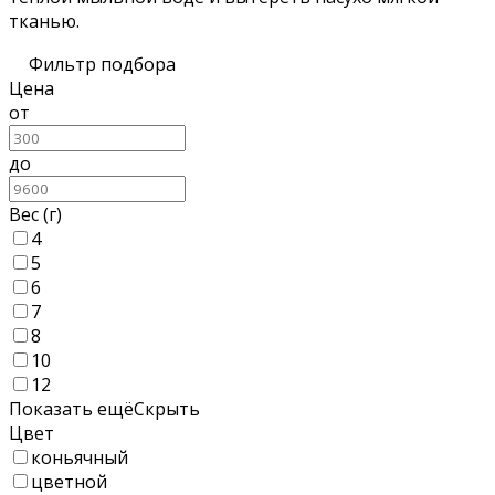
тканью.
Фильтр подбора
Цена
от
до
Вес (г)
4
5
6
7
8
10
12
Показать ещё
Скрыть
Цвет
коньячный
цветной