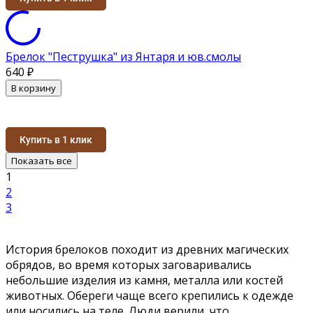
Брелок "Пеструшка" из Янтаря и юв.смолы
640
₽
В корзину
Купить в 1 клик
Показать все
1
2
3
История брелоков походит из древних магических
обрядов, во время которых заговаривались
небольшие изделия из камня, металла или костей
животных. Обереги чаще всего крепились к одежде
или носились на теле. Люди верили, что